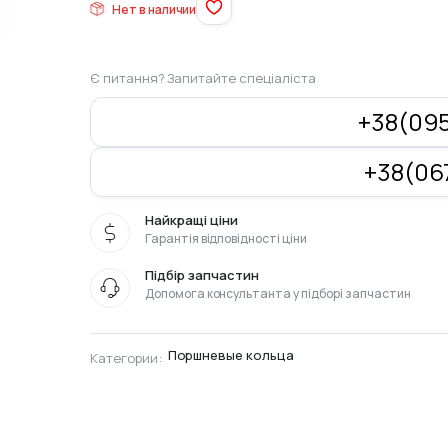
Нет в наличии
Є питання? Запитайте спеціаліста
+38(095
+38(067
Найкращі ціни
Гарантія відповідності ціни
Підбір запчастин
Допомога консультанта у підборі запчастин
Поршневые кольца
Категории: