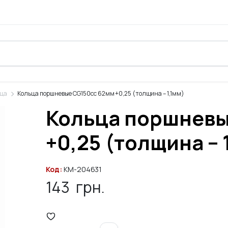
ьца
Кольца поршневые CG150cc 62мм +0,25 (толщина – 1,1мм)
Кольца поршневы
+0,25 (толщина – 
Код:
KM-204631
143
грн.