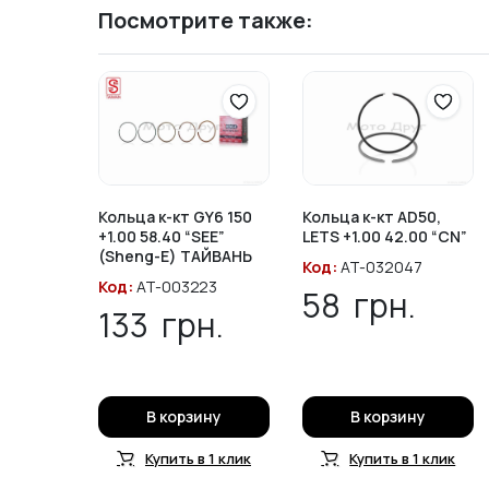
Посмотрите также:
Кольца к-кт GY6 150
Кольца к-кт AD50,
+1.00 58.40 “SEE”
LETS +1.00 42.00 “CN”
(Sheng-E) ТАЙВАНЬ
Код:
AT-032047
Код:
AT-003223
58
грн.
133
грн.
В корзину
В корзину
Купить в 1 клик
Купить в 1 клик