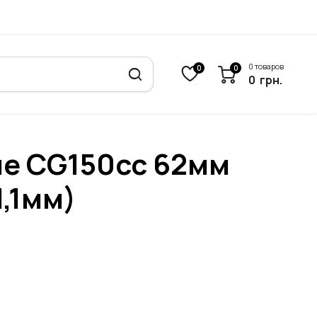
0 товаров
0
0
0
грн.
е CG150cc 62мм
1,1мм)