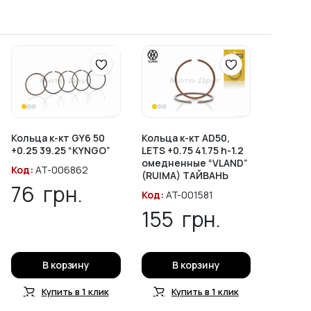
Кольца к-кт GY6 50
Кольца к-кт AD50,
+0.25 39.25 “KYNGO”
LETS +0.75 41.75 h-1.2
омедненные “VLAND”
Код:
AT-006862
(RUIMA) ТАЙВАНЬ
76
грн.
Код:
AT-001581
155
грн.
В корзину
В корзину
Купить в 1 клик
Купить в 1 клик