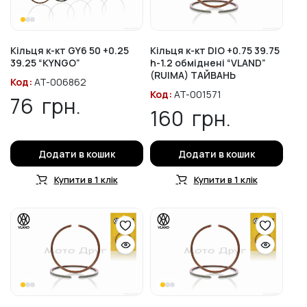
Кільця к-кт GY6 50 +0.25
Кільця к-кт DIO +0.75 39.75
39.25 “KYNGO”
h-1.2 обміднені “VLAND”
(RUIMA) ТАЙВАНЬ
Код:
AT-006862
Код:
AT-001571
76
грн.
160
грн.
Додати в кошик
Додати в кошик
Купити в 1 клік
Купити в 1 клік