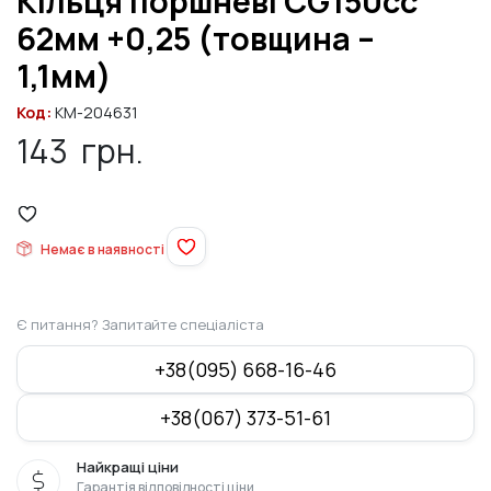
Кільця поршневі CG150cc
62мм +0,25 (товщина –
1,1мм)
Код:
KM-204631
143
грн.
Немає в наявності
Є питання? Запитайте спеціаліста
+38(095) 668-16-46
+38(067) 373-51-61
Найкращі ціни
Гарантія відповідності ціни