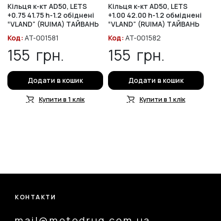
Кільця к-кт AD50, LETS
Кільця к-кт AD50, LETS
+0.75 41.75 h-1.2 обіднені
+1.00 42.00 h-1.2 обміднені
“VLAND” (RUIMA) ТАЙВАНЬ
“VLAND” (RUIMA) ТАЙВАНЬ
Код:
AT-001581
Код:
AT-001582
155
грн.
155
грн.
Додати в кошик
Додати в кошик
Купити в 1 клік
Купити в 1 клік
КОНТАКТИ
mail@motodrug.com.ua