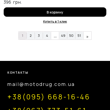
396
грн.
В корзину
Купить в 1 клик
…
1
2
3
4
49
50
51
»
КОНТАКТЫ
mail@motodrug.com.ua
+38(095) 668-16-46