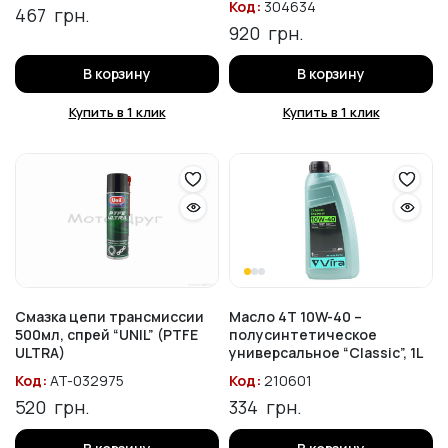
Код:
304634
467
грн.
920
грн.
В корзину
В корзину
Купить в 1 клик
Купить в 1 клик
Смазка цепи трансмиссии
Масло 4T 10W-40 –
500мл, спрей “UNIL” (PTFE
полусинтетическое
ULTRA)
универсальное “Classic”, 1L
Код:
AT-032975
Код:
210601
520
грн.
334
грн.