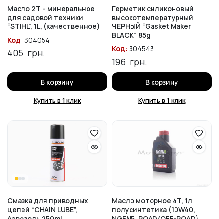
Масло 2T – минеральное
Герметик силиконовый
для садовой техники
высокотемпературный
“STIHL”, 1L, (качественное)
ЧЕРНЫЙ “Gasket Maker
BLACK” 85g
Код:
304054
Код:
304543
405
грн.
196
грн.
В корзину
В корзину
Купить в 1 клик
Купить в 1 клик
Смазка для приводных
Масло моторное 4T, 1л
цепей “CHAIN LUBE”,
полусинтетика (10W40,
Аэрозоль 250ml
NGEN5, ROAD/OFF-ROAD)