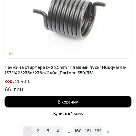
Пружина стартера D-23,5mm “Плавный пуск” Husqvarna-
137/142/235e/236e/240e, Partner-350/351
Код:
204016
66
грн.
В корзину
Купить в 1 клик
…
1
2
3
4
160
161
162
»