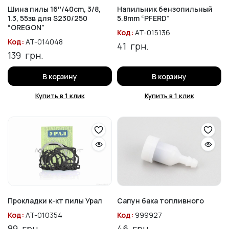
Шина пилы 16″/40cm, 3/8,
Напильник бензопильный
1.3, 55зв для S230/250
5.8mm “PFERD”
“OREGON”
Код:
AT-015136
Код:
AT-014048
41
грн.
139
грн.
В корзину
В корзину
Купить в 1 клик
Купить в 1 клик
Прокладки к-кт пилы Урал
Сапун бака топливного
Код:
AT-010354
Код:
999927
89
грн.
46
грн.