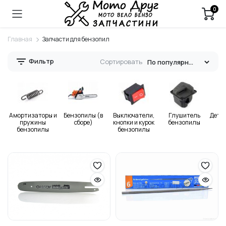
0
Главная
Запчасти для бензопил
Фильтр
Сортировать
Амортизаторы и
Бензопилы (в
Выключатели,
Глушитель
Дета
пружины
сборе)
кнопки и курок
бензопилы
бензопилы
бензопилы