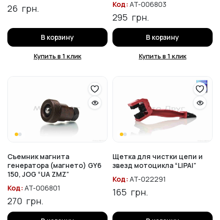
Код:
AT-006803
26
грн.
295
грн.
В корзину
В корзину
Купить в 1 клик
Купить в 1 клик
Съемник магнита
Щетка для чистки цепи и
генератора (магнето) GY6
звезд мотоцикла “LIPAI”
150, JOG “UA ZMZ”
Код:
AT-022291
Код:
AT-006801
165
грн.
270
грн.