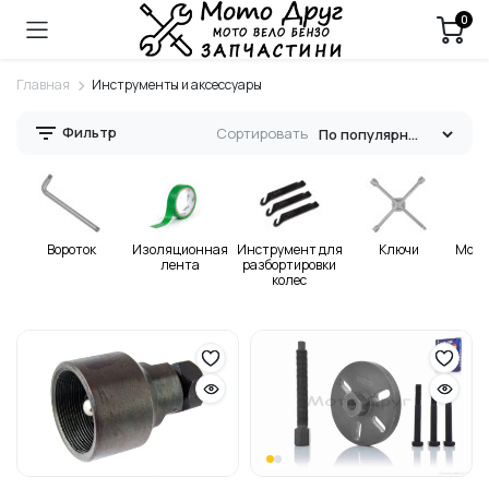
0
Главная
Инструменты и аксессуары
Фильтр
Сортировать
Вороток
Изоляционная
Инструмент для
Ключи
Моло
лента
разбортировки
колес