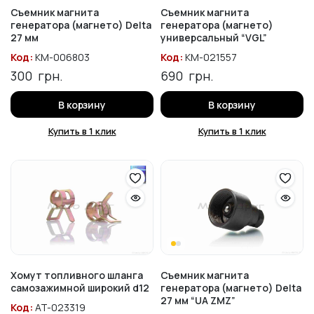
Съемник магнита
Съемник магнита
генератора (магнето) Delta
генератора (магнето)
27 мм
универсальный “VGL”
Код:
KM-006803
Код:
KM-021557
300
грн.
690
грн.
В корзину
В корзину
Купить в 1 клик
Купить в 1 клик
Хомут топливного шланга
Съемник магнита
самозажимной широкий d12
генератора (магнето) Delta
27 мм “UA ZMZ”
Код:
AT-023319