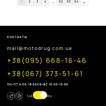
…
1
2
3
4
62
63
64
»
КОНТАКТЫ
mail@motodrug.com.ua
+38(095) 668-16-46
+38(067) 373-51-61
ПН-ПТ 9:00-18:00
CБ-ВС 10:00-15:00
UA
RU