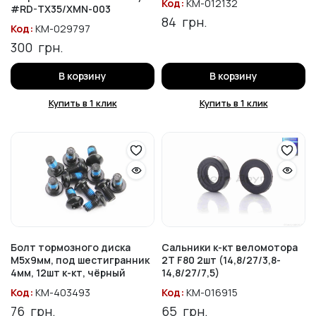
Код:
KM-012132
#RD-TX35/XMN-003
84
грн.
Код:
KM-029797
300
грн.
В корзину
В корзину
Купить в 1 клик
Купить в 1 клик
Болт тормозного диска
Сальники к-кт веломотора
M5x9мм, под шестигранник
2T F80 2шт (14,8/27/3,8-
4мм, 12шт к-кт, чёрный
14,8/27/7,5)
Код:
KM-403493
Код:
KM-016915
76
грн.
65
грн.