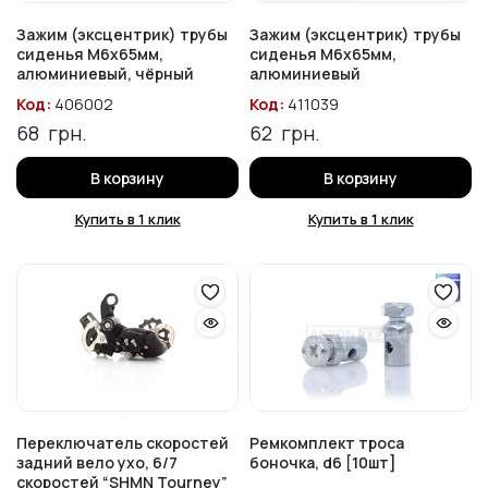
Зажим (эксцентрик) трубы
Зажим (эксцентрик) трубы
сиденья M6x65мм,
сиденья M6x65мм,
алюминиевый, чёрный
алюминиевый
Код:
406002
Код:
411039
68
грн.
62
грн.
В корзину
В корзину
Купить в 1 клик
Купить в 1 клик
Переключатель скоростей
Ремкомплект троса
задний вело ухо, 6/7
боночка, d6 [10шт]
скоростей “SHMN Tourney”