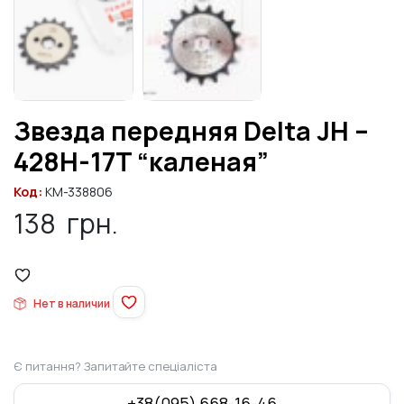
Звезда передняя Delta JH –
428H-17T “каленая”
Код:
KM-338806
138
грн.
Нет в наличии
Є питання? Запитайте спеціаліста
+38(095) 668-16-46