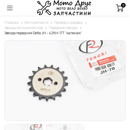
0
Главная
Мотозапчасти
Привод и ходовая
Звезды мотоциклетные
Передние звезды
Звезда передняя Delta JH – 428H-17T “каленая”