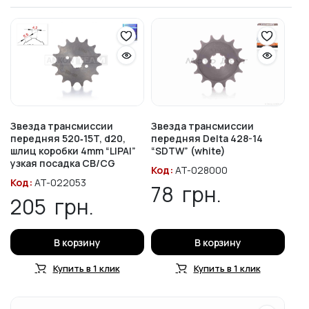
Звезда трансмиссии
Звезда трансмиссии
передняя 520‑15T, d20,
передняя Delta 428-14
шлиц коробки 4mm “LIPAI”
“SDTW” (white)
узкая посадка CB/CG
Код:
AT-028000
Код:
AT-022053
78
грн.
205
грн.
В корзину
В корзину
Купить в 1 клик
Купить в 1 клик