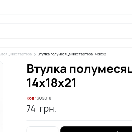
месяц кикстартера
Втулка полумесяца кикстартера 14x18x21
Втулка полумеся
14x18x21
Код:
309018
74
грн.
Втулка