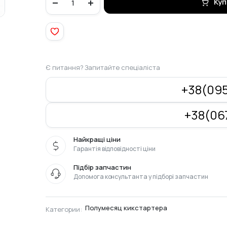
Куп
полумесяца
кикстартера
14x18x21
quantity
Є питання? Запитайте спеціаліста
+38(095
+38(067
Найкращі ціни
Гарантія відповідності ціни
Підбір запчастин
Допомога консультанта у підборі запчастин
Полумесяц кикстартера
Категории: