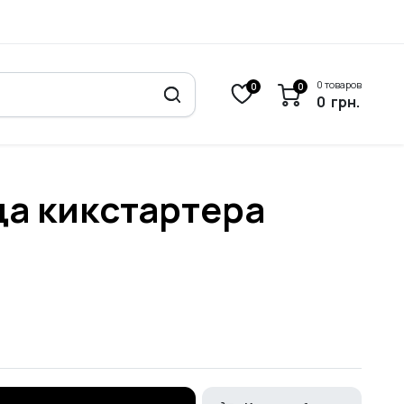
0 товаров
0
0
0
грн.
ца кикстартера