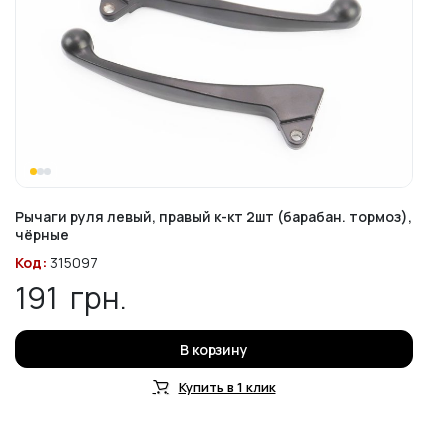
Рычаги руля левый, правый к-кт 2шт (барабан. тормоз),
чёрные
Код:
315097
191
грн.
В корзину
Купить в 1 клик