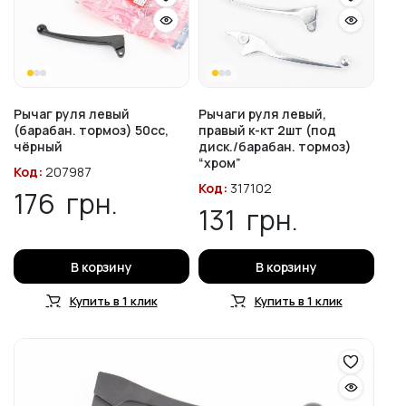
Рычаг руля левый
Рычаги руля левый,
(барабан. тормоз) 50cc,
правый к-кт 2шт (под
чёрный
диск./барабан. тормоз)
“хром”
Код:
207987
Код:
317102
176
грн.
131
грн.
В корзину
В корзину
Купить в 1 клик
Купить в 1 клик