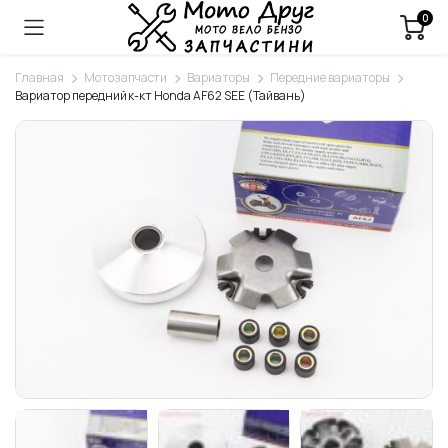
0
Главная
Мотозапчасти
Вариаторы
Передние вариаторы
Вариатор передний к-кт Honda AF62 SEE (Тайвань)