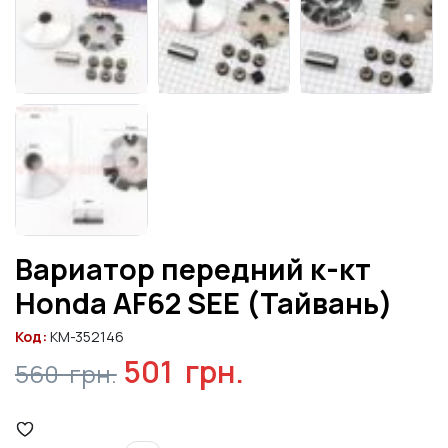
Вариатор передний к-кт
Honda AF62 SEE (Тайвань)
Код:
KM-352146
Первоначальная
Текущая
501
грн.
560
грн.
цена
цена: