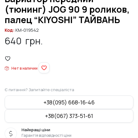
(тюнинг) JOG 90 9 роликов,
палец “KIYOSHI” ТАЙВАНЬ
Код:
KM-019542
640
грн.
Нет в наличии
Є питання? Запитайте спеціаліста
+38(095) 668-16-46
+38(067) 373-51-61
Найкращі ціни
Гарантія відповідності ціни