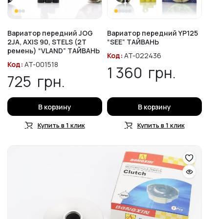
Вариатор передний JOG
Вариатор передний YP125
2JA, AXIS 90, STELS (2T
“SEE” ТАЙВАНЬ
ремень) “VLAND” ТАЙВАНЬ
Код:
AT-022436
Код:
AT-001518
1 360
грн.
725
грн.
В корзину
В корзину
Купить в 1 клик
Купить в 1 клик