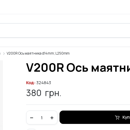
а
V200R Ось маятника d14mm; L250mm
V200R Ось маятн
Код:
324843
380
грн.
V200R
Куп
Ось
маятника
d14mm;