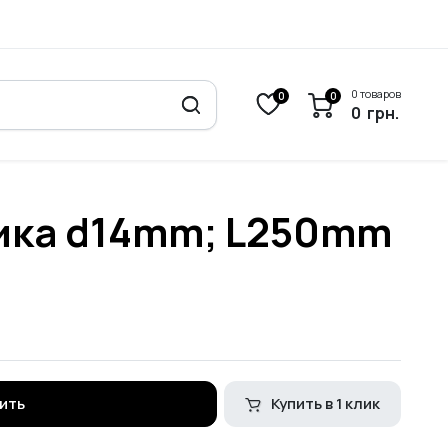
0 товаров
0
0
0
грн.
ика d14mm; L250mm
ить
Купить в 1 клик