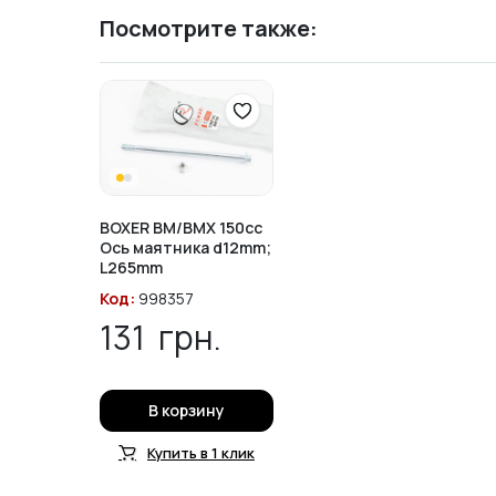
Посмотрите также:
BOXER BM/BMX 150cc
Ось маятника d12mm;
L265mm
Код:
998357
131
грн.
В корзину
Купить в 1 клик