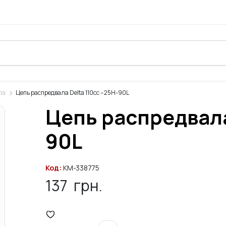
ла
Цепь распредвала Delta 110cc – 25H-90L
Цепь распредвала 
90L
Код:
KM-338775
137
грн.