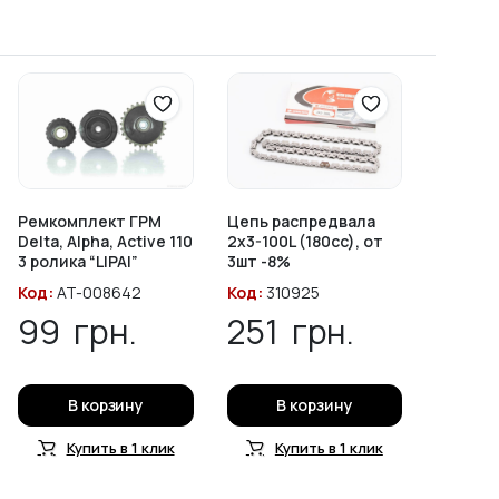
Ремкомплект ГРМ
Цепь распредвала
Delta, Alpha, Active 110
2х3-100L (180cc), от
3 ролика “LIPAI”
3шт -8%
Код:
AT-008642
Код:
310925
99
грн.
251
грн.
В корзину
В корзину
Купить в 1 клик
Купить в 1 клик