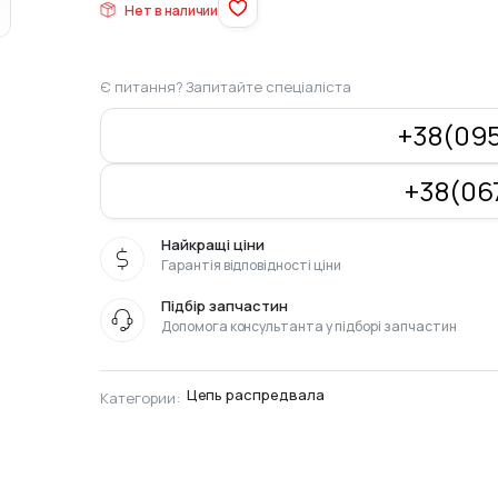
Нет в наличии
Є питання? Запитайте спеціаліста
+38(095
+38(067
Найкращі ціни
Гарантія відповідності ціни
Підбір запчастин
Допомога консультанта у підборі запчастин
Цепь распредвала
Категории: