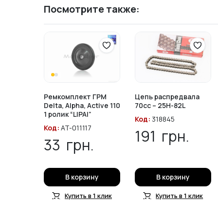
Посмотрите также:
Ремкомплект ГРМ
Цепь распредвала
Delta, Alpha, Active 110
70cc – 25H-82L
1 ролик “LIPAI”
Код:
318845
Код:
AT-011117
191
грн.
33
грн.
В корзину
В корзину
Купить в 1 клик
Купить в 1 клик