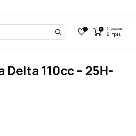
0 товаров
0
0
0
грн.
Delta 110cc – 25H-