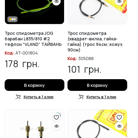
Трос спидометра JOG
Трос спидометра
барабан L835/810 #2
(квадрат-вилка, гайка-
тефлон “VLAND” ТАЙВАНЬ
гайка) (трос 94см; кожух
90см)
Код:
AT-001804
Код:
305088
178
грн.
101
грн.
В корзину
В корзину
Купить в 1 клик
Купить в 1 клик