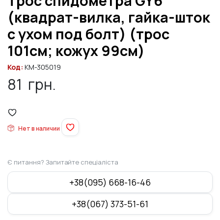
Трос спидометра GY6
(квадрат-вилка, гайка-шток
с ухом под болт) (трос
101см; кожух 99см)
Код:
KM-305019
81
грн.
Нет в наличии
Є питання? Запитайте спеціаліста
+38(095) 668-16-46
+38(067) 373-51-61