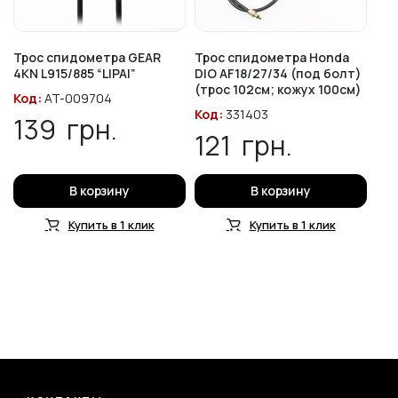
Трос спидометра GEAR
Трос спидометра Honda
4KN L915/885 “LIPAI”
DIO AF18/27/34 (под болт)
(трос 102см; кожух 100см)
Код:
AT-009704
Код:
331403
139
грн.
121
грн.
В корзину
В корзину
Купить в 1 клик
Купить в 1 клик