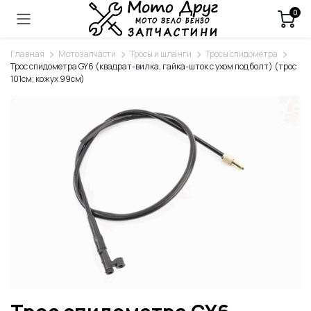
0
Главная
Мотозапчасти
Тросы и шланги
Тросы спидометра
Трос спидометра GY6 (квадрат-вилка, гайка-шток с ухом под болт) (трос
101см; кожух 99см)