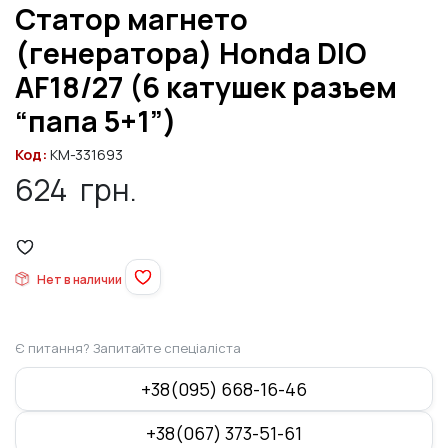
Статор магнето
(генератора) Honda DIO
AF18/27 (6 катушек разъем
“папа 5+1”)
Код:
KM-331693
624
грн.
Нет в наличии
Є питання? Запитайте спеціаліста
+38(095) 668-16-46
+38(067) 373-51-61