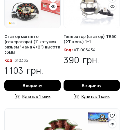
Статор магнето
Генератор (статор) TB60
(генератора) (11 катушек
(2T цепь) 1+1
разъем “мама 4+2”) высота
Код:
AT-005434
33мм
390
грн.
Код:
310335
1 103
грн.
В корзину
В корзину
Купить в 1 клик
Купить в 1 клик