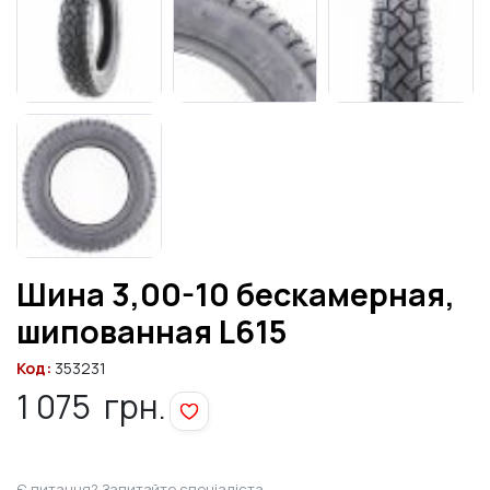
Шина 3,00-10 бескамерная,
шипованная L615
Код:
353231
1 075
грн.
Є питання? Запитайте спеціаліста