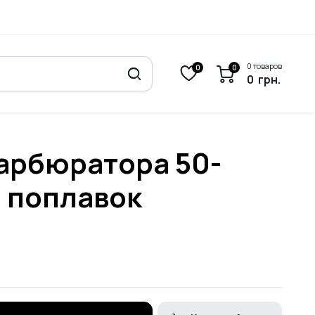
0 товаров
0
0
0
грн.
карбюратора 50-
+ поплавок