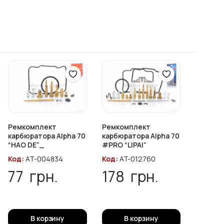
Ремкомплект
Ремкомплект
карбюратора Alpha 70
карбюратора Alpha 70
“HAO DE”_
#PRO “LIPAI”
Код:
AT-004834
Код:
AT-012760
77
грн.
178
грн.
В корзину
В корзину