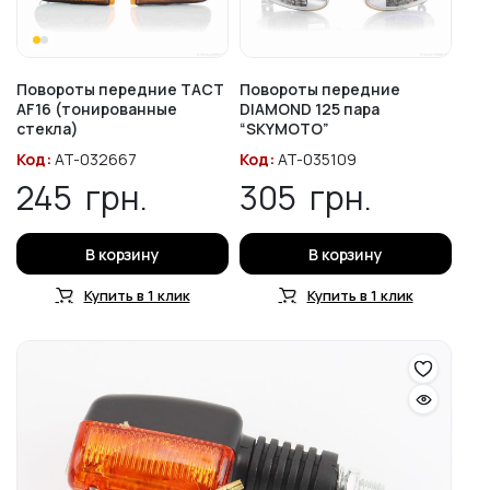
Повороты передние TACT
Повороты передние
AF16 (тонированные
DIAMOND 125 пара
стекла)
“SKYMOTO”
Код:
AT-032667
Код:
AT-035109
245
грн.
305
грн.
В корзину
В корзину
Купить в 1 клик
Купить в 1 клик