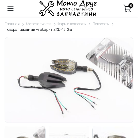
0
Главная
Мотозапчасти
Фары и повороты
Повороты
Поворот диодный + габарит ZXD-13, 2шт