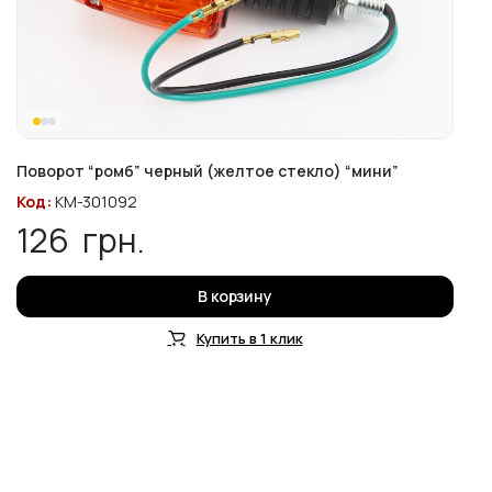
Поворот “ромб” черный (желтое стекло) “мини”
Код:
KM-301092
126
грн.
В корзину
Купить в 1 клик