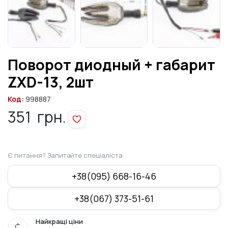
Поворот диодный + габарит
ZXD-13, 2шт
Код:
998887
351
грн.
Є питання? Запитайте спеціаліста
+38(095) 668-16-46
+38(067) 373-51-61
Найкращі ціни