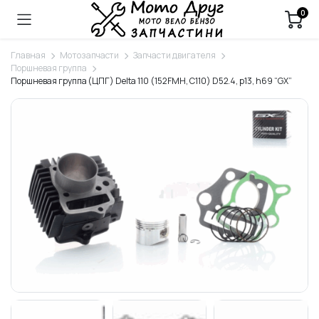
0
Главная
Мотозапчасти
Запчасти двигателя
Поршневая группа
Поршневая группа (ЦПГ) Delta 110 (152FMH, C110) D52.4, p13, h69 “GX”