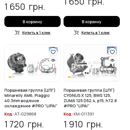
1 650
грн.
1 650
грн.
В корзину
В корзину
Купить в 1 клик
Купить в 1 клик
Поршневая группа (ЦПГ)
Поршневая группа (ЦПГ)
Minarelly AM6, Piaggio
CYGNUS X 125, BWS 125,
40.3mm водяное
ZUMA 125 D52.4, p15, h72.8
охлаждение #PRO “LIPAI”
#PRO “LIPAI”
Код:
AT-029868
Код:
KM-011391
1 720
грн.
1 910
грн.