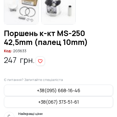
Поршень к-кт MS-250
42,5mm (палец 10mm)
Код:
203633
247
грн.
Є питання? Запитайте спеціаліста
+38(095) 668-16-46
+38(067) 373-51-61
Найкращі ціни