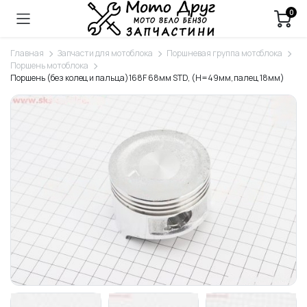
0
Главная
Запчасти для мотоблока
Поршневая группа мотоблока
Поршень мотоблока
Поршень (без колец и пальца)168F 68мм STD, (H=49мм, палец 18мм)