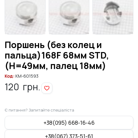
Поршень (без колец и
пальца)168F 68мм STD,
(H=49мм, палец 18мм)
Код:
KM-601593
120
грн.
Є питання? Запитайте спеціаліста
+38(095) 668-16-46
+38(067) 373-51-61