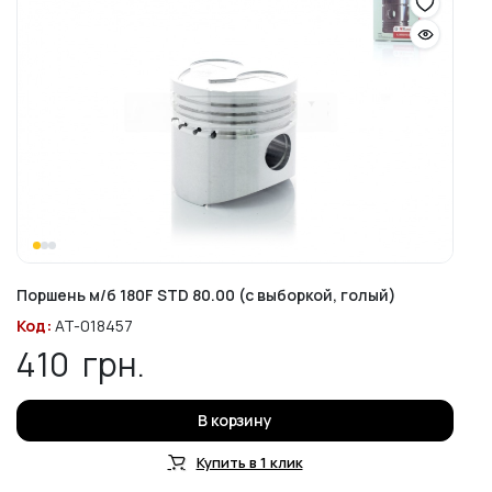
Поршень м/б 180F STD 80.00 (с выборкой, голый)
Код:
AT-018457
410
грн.
В корзину
Купить в 1 клик