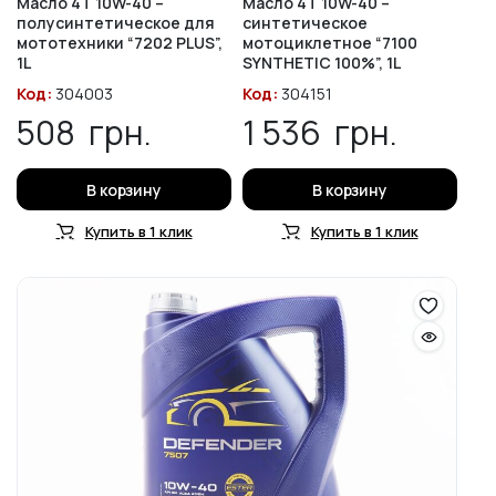
Масло 4T 10W-40 –
Масло 4T 10W-40 –
полусинтетическое для
синтетическое
мототехники “7202 PLUS”,
мотоциклетное “7100
1L
SYNTHETIC 100%”, 1L
Код:
304003
Код:
304151
508
грн.
1 536
грн.
В корзину
В корзину
Купить в 1 клик
Купить в 1 клик