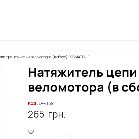
пи трансмиссии веломотора (в сборе) “KOMATCU”
Натяжитель цепи
веломотора (в с
Код:
D-4139
265
грн.