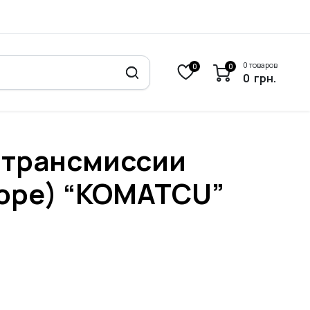
0 товаров
0
0
0
грн.
 трансмиссии
боре) “KOMATCU”