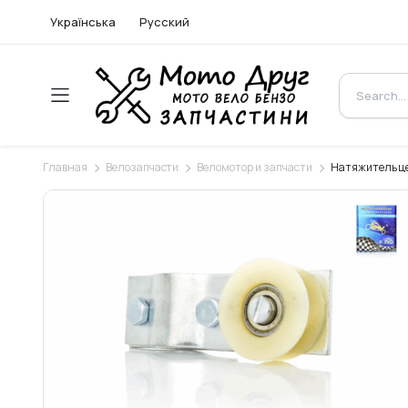
Українська
Русский
Главная
Велозапчасти
Веломотор и запчасти
Натяжитель це