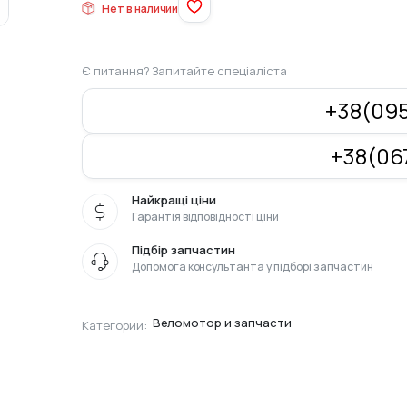
Нет в наличии
Є питання? Запитайте спеціаліста
+38(095
+38(067
Найкращі ціни
Гарантія відповідності ціни
Підбір запчастин
Допомога консультанта у підборі запчастин
Веломотор и запчасти
Категории: