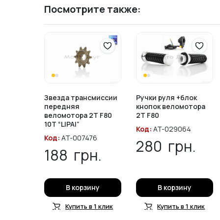
Посмотрите также:
Звезда трансмиссии
Ручки руля +блок
передняя
кнопок веломотора
веломотора 2T F80
2T F80
10T “LIPAI”
Код:
AT-029064
Код:
AT-007476
280
грн.
188
грн.
В корзину
В корзину
Купить в 1 клик
Купить в 1 клик