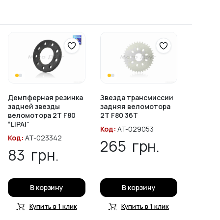
Демпферная резинка
Звезда трансмиссии
задней звезды
задняя веломотора
веломотора 2T F80
2T F80 36T
“LIPAI”
Код:
AT-029053
Код:
AT-023342
265
грн.
83
грн.
В корзину
В корзину
Купить в 1 клик
Купить в 1 клик