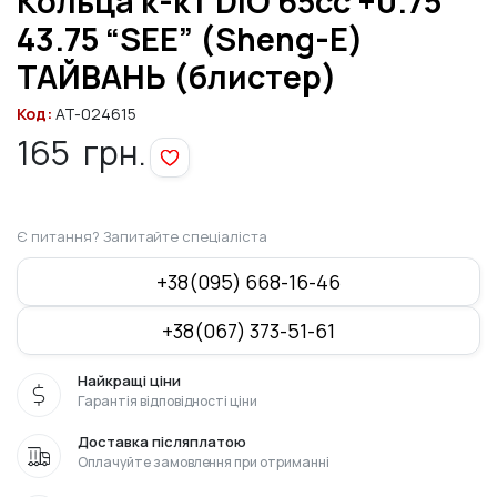
Кольца к-кт DIO 65cc +0.75
43.75 “SEE” (Sheng-E)
ТАЙВАНЬ (блистер)
Код:
AT-024615
165
грн.
Є питання? Запитайте спеціаліста
+38(095) 668-16-46
+38(067) 373-51-61
Найкращі ціни
Гарантія відповідності ціни
Доставка післяплатою
Оплачуйте замовлення при отриманні