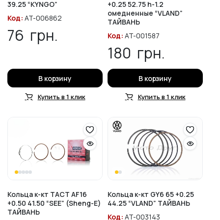
39.25 “KYNGO”
+0.25 52.75 h-1.2
омедненные “VLAND”
Код:
AT-006862
ТАЙВАНЬ
76
грн.
Код:
AT-001587
180
грн.
В корзину
В корзину
Купить в 1 клик
Купить в 1 клик
Кольца к-кт TACT AF16
Кольца к-кт GY6 65 +0.25
+0.50 41.50 “SEE” (Sheng-E)
44.25 “VLAND” ТАЙВАНЬ
ТАЙВАНЬ
Код:
AT-003143