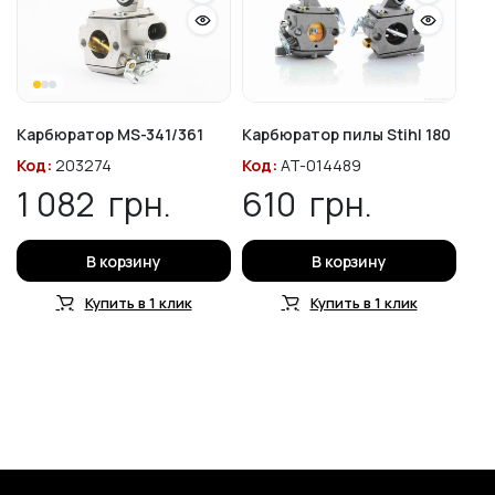
Карбюратор MS-341/361
Карбюратор пилы Stihl 180
Код:
203274
Код:
AT-014489
1 082
грн.
610
грн.
В корзину
В корзину
Купить в 1 клик
Купить в 1 клик