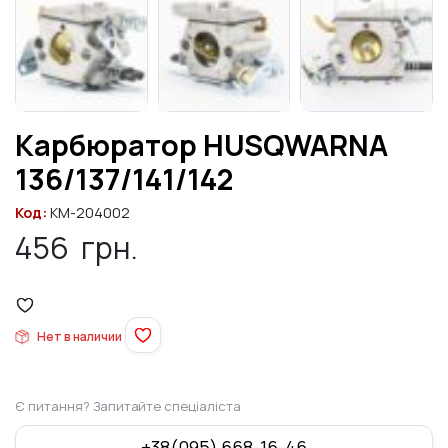
Карбюратор HUSQWARNA
136/137/141/142
Код:
KM-204002
456
грн.
Нет в наличии
Є питання? Запитайте спеціаліста
+38(095) 668-16-46