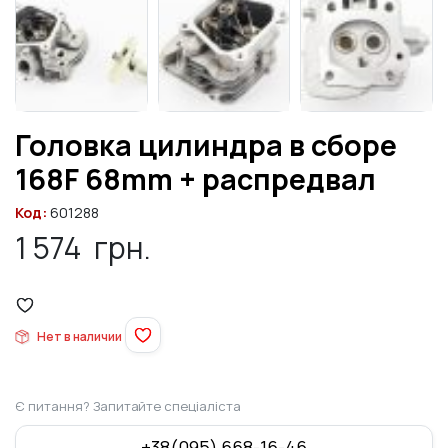
Головка цилиндра в сборе
168F 68mm + распредвал
Код:
601288
1 574
грн.
Нет в наличии
Є питання? Запитайте спеціаліста
+38(095) 668-16-46