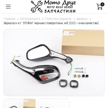
0
Главная
Мотозапчасти
Пластик и зеркала
Зеркала
Зеркала к-кт “STORM” черные с поворотами, м8 (ССС – знак качества)