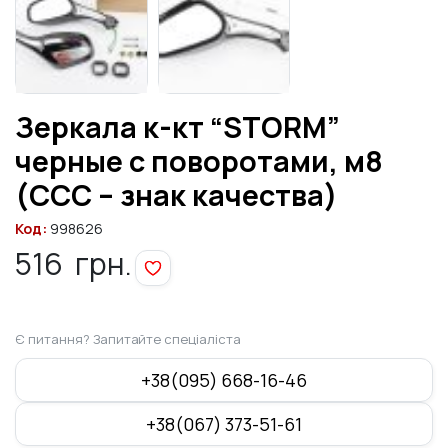
Зеркала к-кт “STORM”
черные с поворотами, м8
(ССС – знак качества)
Код:
998626
516
грн.
Є питання? Запитайте спеціаліста
+38(095) 668-16-46
+38(067) 373-51-61