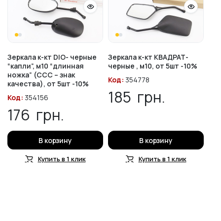
Зеркала к-кт DIO- черные
Зеркала к-кт КВАДРАТ-
“капли”, м10 “длинная
черные , м10, от 5шт -10%
ножка” (ССС – знак
Код:
354778
качества), от 5шт -10%
185
грн.
Код:
354156
176
грн.
В корзину
В корзину
Купить в 1 клик
Купить в 1 клик