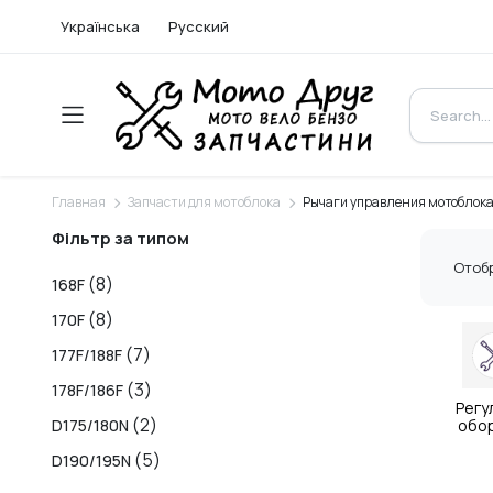
Українська
Русский
Главная
Запчасти для мотоблока
Рычаги управления мотоблок
Фільтр за типом
Отобр
(8)
168F
(8)
170F
(7)
177F/188F
(3)
178F/186F
Регу
(2)
D175/180N
обо
(5)
D190/195N