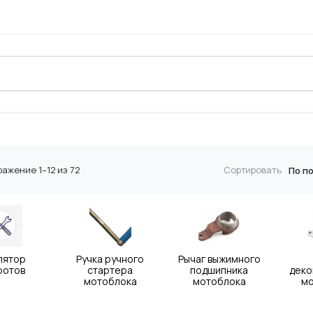
а
Сортировка:
ажение 1–12 из 72
Сортировать
по
популярности
лятор
Ручка ручного
Рычаг выжимного
ротов
стартера
подшипника
дек
мотоблока
мотоблока
м