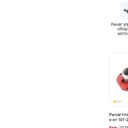
Рычаг у
обор
мото
Рычаг+п
к-кт 101-
Код:
207