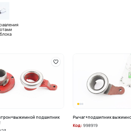
правления
отами
блока
атрон+выжимной подшипник
Рычаг+подшипник выжимной
2
Код:
998919
623