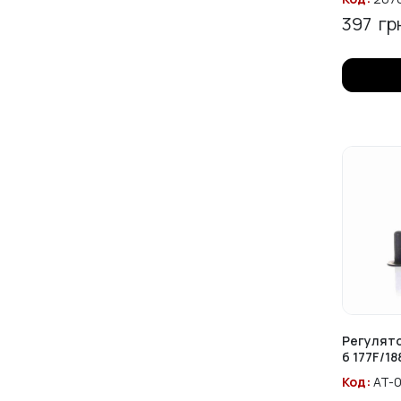
397
гр
Регулят
б 177F/18
Код:
AT-0