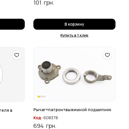
101
грн.
В корзину
Купить в 1 клик
Рычаг+патрон+выжимной подшипник
теля в
Код:
608378
694
грн.