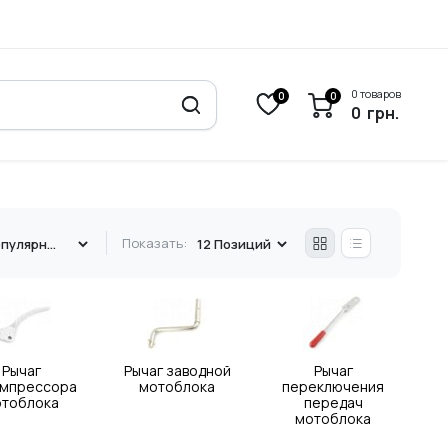
0 товаров
0
0
0
грн.
Показать:
Рычаг
Рычаг заводной
Рычаг
омпрессора
мотоблока
переключения
отоблока
передач
мотоблока