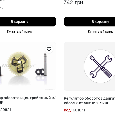
342
грн.
н.
В корзину
В корзину
Купить в 1 клик
Купить в 1 клик
ор оборотов центробежный м/
Регулятор оборотов двига
8F
сборе к-кт 5шт 168F/170F
20621
Код:
601041