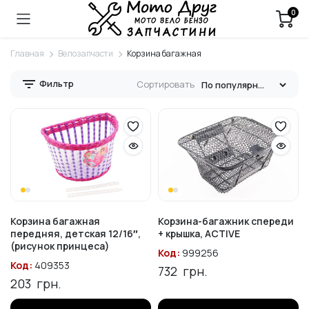
0
Главная
Велозапчасти
Корзина багажная
Фильтр
Сортировать
Корзина багажная
Корзина-багажник спереди
передняя, детская 12/16″,
+ крышка, ACTIVE
(рисунок принцеса)
Код:
999256
Код:
409353
732
грн.
203
грн.