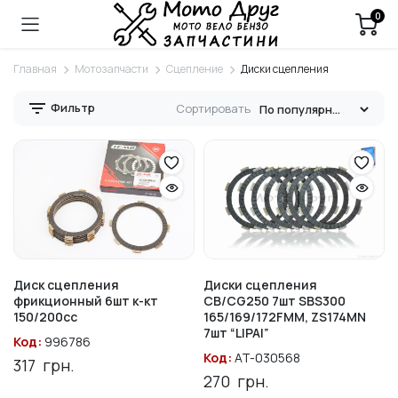
0
Главная
Мотозапчасти
Сцепление
Диски сцепления
Фильтр
Сортировать
Диск сцепления
Диски сцепления
фрикционный 6шт к-кт
CB/CG250 7шт SBS300
150/200cc
165/169/172FMM, ZS174MN
7шт “LIPAI”
Код:
996786
Код:
AT-030568
317
грн.
270
грн.