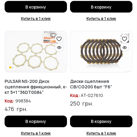
В корзину
В корзину
Купить в 1 клик
Купить в 1 клик
PULSAR NS-200 Диск
Диски сцепления
сцепления фрикционный, к-
CB/CG200 6шт “F6”
кт 5+1 “36DT0084”
Код:
AT-027610
Код:
998384
250
грн.
476
грн.
В корзину
В корзину
Купить в 1 клик
Купить в 1 клик