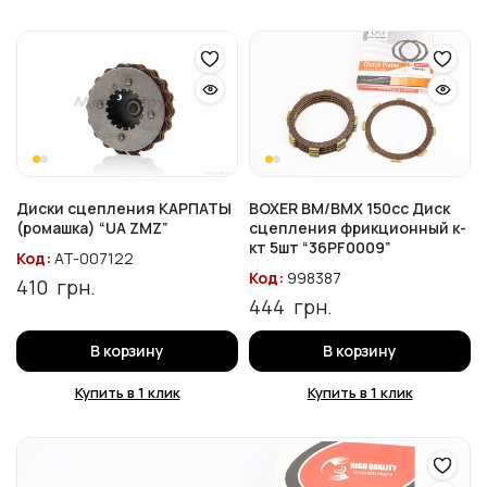
Диски сцепления КАРПАТЫ
BOXER BM/BMX 150cc Диск
(ромашка) “UA ZMZ”
сцепления фрикционный к-
кт 5шт “36PF0009”
Код:
AT-007122
Код:
998387
410
грн.
444
грн.
В корзину
В корзину
Купить в 1 клик
Купить в 1 клик