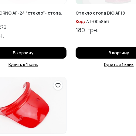
ORNO AF-24 “стекло”- стопа,
Стекло стопа DIO AF18
Код:
AT-005846
272
180
грн.
н.
В корзину
В корзину
Купить в 1 клик
Купить в 1 клик