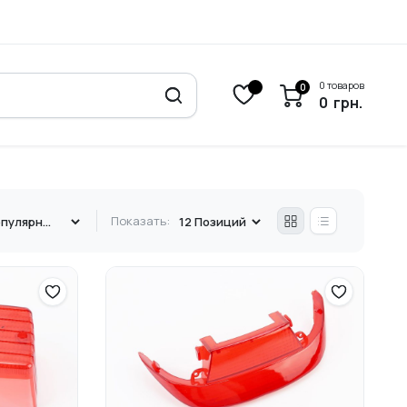
0 товаров
0
0
грн.
Показать: