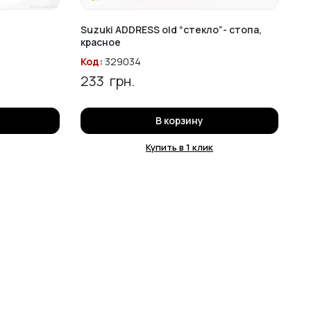
Suzuki ADDRESS old “стекло”- стопа,
красное
Код:
329034
233
грн.
В корзину
Купить в 1 клик