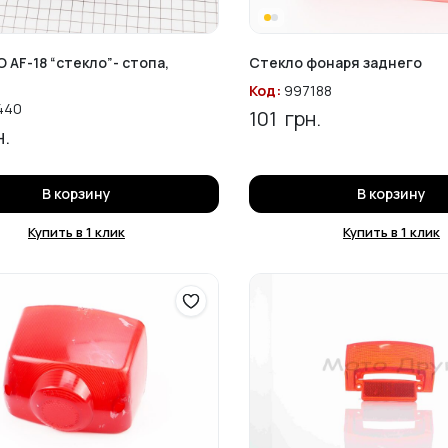
O AF-18 “стекло”- стопа,
Стекло фонаря заднего
Код:
997188
440
101
грн.
.
В корзину
В корзину
Купить в 1 клик
Купить в 1 клик