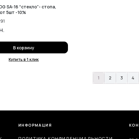
OG SA-16 “стекло”- стопа,
 от 5шт -10%
91
н.
В корзину
Купить в 1 клик
1
2
3
4
ИНФОРМАЦИЯ
КОН
У
ПОЛИТИКА КОНФИДЕНЦИАЛЬНОСТИ