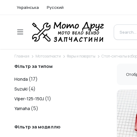
Українська
Русский
Главная
Мотозапчасти
Фары и повороты
Стоп-сигналы в сбо
Фільтр за типом
Отобр
(17)
Honda
(4)
Suzuki
(1)
Viper-125-150J
(5)
Yamaha
Фільтр за моделлю