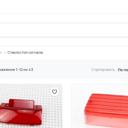
ре
Стекло стоп-сигнала
Сортировка:
ажение 1–12 из 43
Сортировать
по
популярности