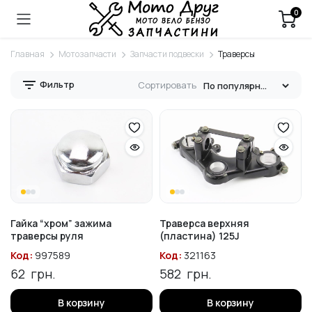
0
Главная
Мотозапчасти
Запчасти подвески
Траверсы
Фильтр
Сортировать
Гайка “хром” зажима
Траверса верхняя
траверсы руля
(пластина) 125J
Код:
997589
Код:
321163
62
грн.
582
грн.
В корзину
В корзину