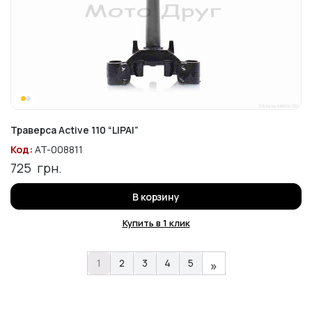
Траверса Active 110 “LIPAI”
Код:
AT-008811
725
грн.
В корзину
Купить в 1 клик
1
2
3
4
5
»