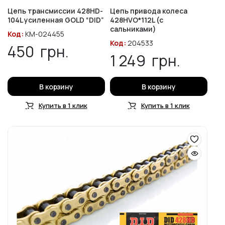
Цепь трансмиссии 428HD-
Цепь привода колеса
104L усиленная GOLD “DID”
428HVO*112L (с
сальниками)
Код:
KM-024455
Код:
204533
450
грн.
1 249
грн.
В корзину
В корзину
Купить в 1 клик
Купить в 1 клик