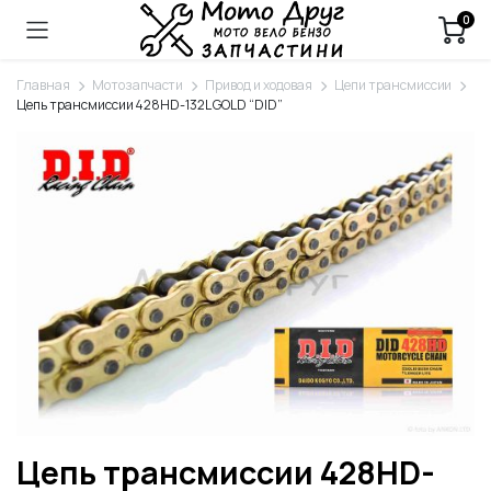
0
Главная
Мотозапчасти
Привод и ходовая
Цепи трансмиссии
Цепь трансмиссии 428HD-132L GOLD “DID”
Цепь трансмиссии 428HD-