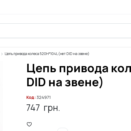
Цепь привода колеса 520H*104L (нет DID на звене)
Цепь привода кол
DID на звене)
Код:
324971
747
грн.