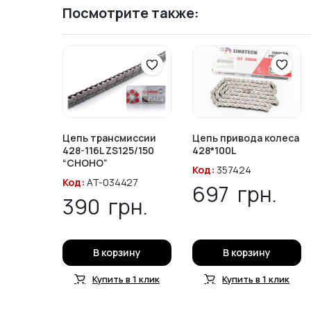
Посмотрите также:
Цепь трансмиссии
Цепь привода колеса
428-116L ZS125/150
428*100L
“CHOHO”
Код:
357424
Код:
AT-034427
697
грн.
390
грн.
В корзину
В корзину
Купить в 1 клик
Купить в 1 клик