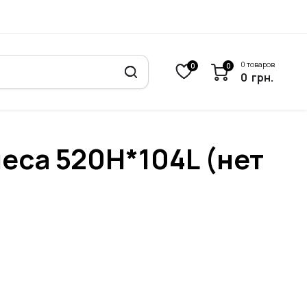
0 товаров
0
0
0
грн.
еса 520H*104L (нет