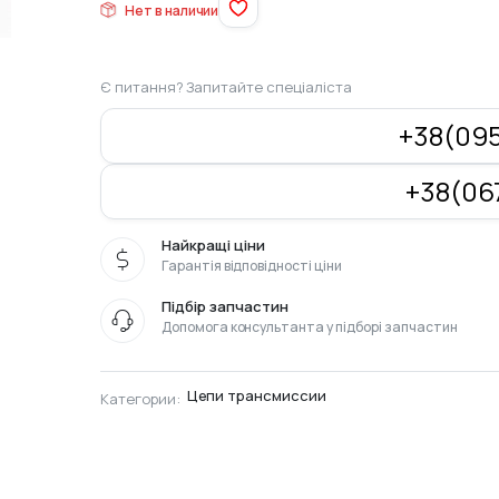
Нет в наличии
Є питання? Запитайте спеціаліста
+38(095
+38(067
Найкращі ціни
Гарантія відповідності ціни
Підбір запчастин
Допомога консультанта у підборі запчастин
Цепи трансмиссии
Категории: