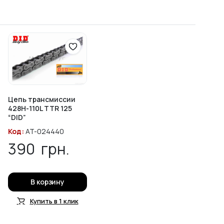
Цепь трансмиссии
428H-110L TTR 125
“DID”
Код:
AT-024440
390
грн.
В корзину
Купить в 1 клик