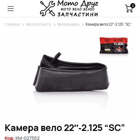
0
Главная
Велозапчасти
Велокамеры
Камера вело 22″‑2.125 “SC”
Камера вело 22″‑2.125 “SC”
Код:
KM-027552