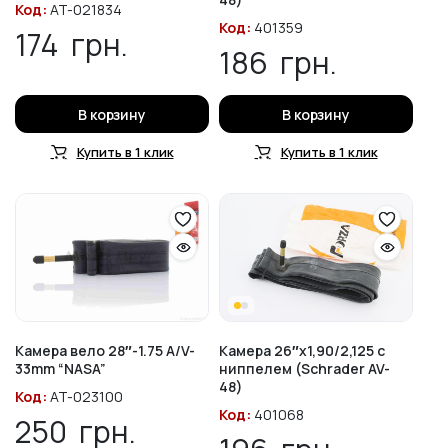
Код:
AT-021834
Код:
401359
174
грн.
186
грн.
В корзину
В корзину
Купить в 1 клик
Купить в 1 клик
Камера вело 28″-1.75 A/V-
Камера 26″х1,90/2,125 с
33mm “NASA”
ниппелем (Schrader AV-
48)
Код:
AT-023100
Код:
401068
250
грн.