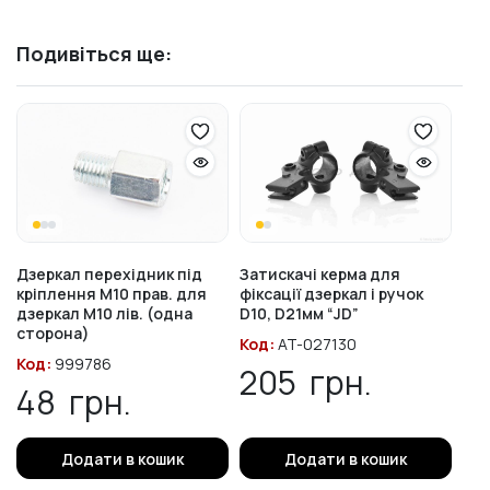
Подивіться ще:
Дзеркал перехідник під
Затискачі керма для
кріплення М10 прав. для
фіксації дзеркал і ручок
дзеркал М10 лів. (одна
D10, D21мм “JD”
сторона)
Код:
AT-027130
Код:
999786
205
грн.
48
грн.
Додати в кошик
Додати в кошик