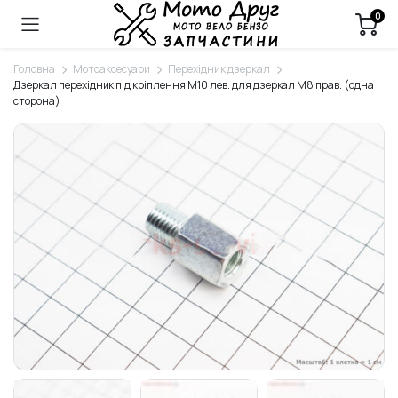
0
Головна
Мотоаксесуари
Перехідник дзеркал
Дзеркал перехідник під кріплення М10 лев. для дзеркал М8 прав. (одна
сторона)