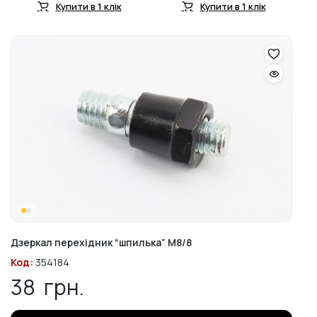
Купити в 1 клік
Купити в 1 клік
Дзеркал перехідник “шпилька” М8/8
Код:
354184
38
грн.