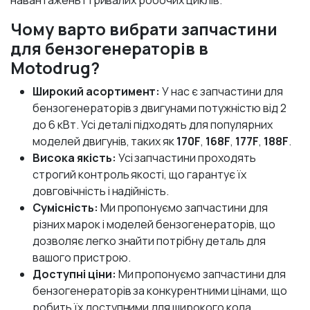
Чому варто вибрати запчастини
для бензогенераторів в
Motodrug?
Широкий асортимент:
У нас є запчастини для
бензогенераторів з двигунами потужністю від 2
до 6 кВт. Усі деталі підходять для популярних
моделей двигунів, таких як
170F
,
168F
,
177F
,
188F
.
Висока якість:
Усі запчастини проходять
строгий контроль якості, що гарантує їх
довговічність і надійність.
Сумісність:
Ми пропонуємо запчастини для
різних марок і моделей бензогенераторів, що
дозволяє легко знайти потрібну деталь для
вашого пристрою.
Доступні ціни:
Ми пропонуємо запчастини для
бензогенераторів за конкурентними цінами, що
робить їх доступними для широкого кола