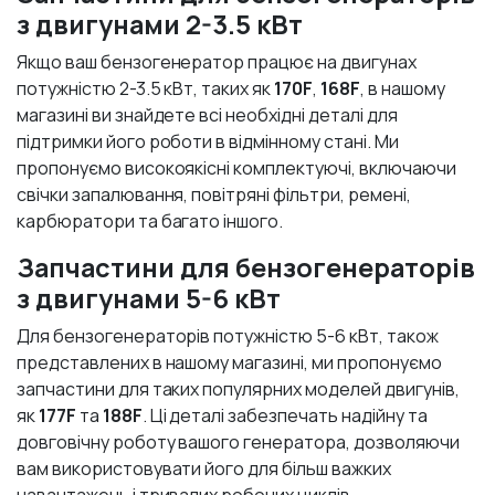
з двигунами 2-3.5 кВт
Якщо ваш бензогенератор працює на двигунах
потужністю 2-3.5 кВт, таких як
170F
,
168F
, в нашому
магазині ви знайдете всі необхідні деталі для
підтримки його роботи в відмінному стані. Ми
пропонуємо високоякісні комплектуючі, включаючи
свічки запалювання, повітряні фільтри, ремені,
карбюратори та багато іншого.
Запчастини для бензогенераторів
з двигунами 5-6 кВт
Для бензогенераторів потужністю 5-6 кВт, також
представлених в нашому магазині, ми пропонуємо
запчастини для таких популярних моделей двигунів,
як
177F
та
188F
. Ці деталі забезпечать надійну та
довговічну роботу вашого генератора, дозволяючи
вам використовувати його для більш важких
навантажень і тривалих робочих циклів.