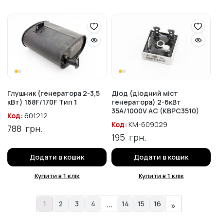
Глушник (генератора 2-3,5
Діод (діодний міст
кВт) 168F/170F Тип 1
генератора) 2-6кВт
35A/1000V AC (KBPC3510)
Код:
601212
Код:
KM-609029
788
грн.
195
грн.
Додати в кошик
Додати в кошик
Купити в 1 клік
Купити в 1 клік
…
1
2
3
4
14
15
16
»