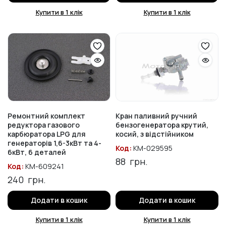
Купити в 1 клік
Купити в 1 клік
Ремонтний комплект
Кран паливний ручний
редуктора газового
бензогенератора крутий,
карбюратора LPG для
косий, з відстійником
генераторів 1,6-3кВт та 4-
Код:
KM-029595
6кВт, 6 деталей
88
грн.
Код:
KM-609241
240
грн.
Додати в кошик
Додати в кошик
Купити в 1 клік
Купити в 1 клік