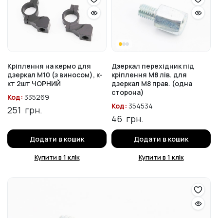
Кріплення на кермо для
Дзеркал перехідник під
дзеркал M10 (з виносом), к-
кріплення М8 лів. для
кт 2шт ЧОРНИЙ
дзеркал М8 прав. (одна
сторона)
Код:
335269
Код:
354534
251
грн.
46
грн.
Додати в кошик
Додати в кошик
Купити в 1 клік
Купити в 1 клік