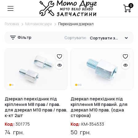
0
Головна
Мотоаксесуари
Перехідник дзеркал
Фільтр
Сортувати:
Дзеркал перехідник під
Дзеркал перехідник під
кріплення М8 прав / прав.
кріплення М8 правий. для
для дзеркал М10 прав / прав.
дзеркал М10 прав. (одна
к-кт 2шт
сторона)
Код:
301775
Код:
KM-354533
74
грн.
50
грн.