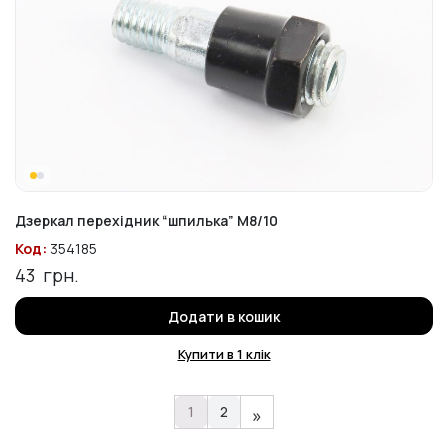
Дзеркал перехідник “шпилька” М8/10
Код:
354185
43
грн.
Додати в кошик
Купити в 1 клік
1
2
»