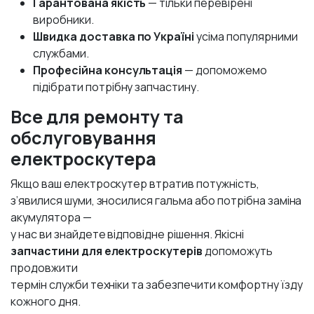
Гарантована якість
— тільки перевірені
виробники.
Швидка доставка по Україні
усіма популярними
службами.
Професійна консультація
— допоможемо
підібрати потрібну запчастину.
Все для ремонту та
обслуговування
електроскутера
Якщо ваш електроскутер втратив потужність,
з’явилися шуми, зносилися гальма або потрібна заміна
акумулятора —
у нас ви знайдете відповідне рішення. Якісні
запчастини для електроскутерів
допоможуть
продовжити
термін служби техніки та забезпечити комфортну їзду
кожного дня.