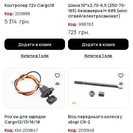
Контролер 72V Cargo18
Шина 10″х2,70-6,5 (250-70-
165) безкамерна H-689 (міні-
Код:
209888
сігвей/електросамокат)
5 314
грн.
Код:
998763
723
грн.
Додати в кошик
Додати в кошик
Купити в 1 клік
Купити в 1 клік
Роз’єм для зарядки
Вісь переднього колеса у
Cargo12/13/16/18
зборі CR-2
Код:
KM-209847
Код:
209948