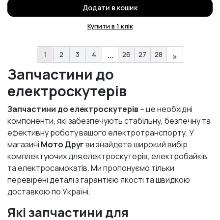
Додати в кошик
Купити в 1 клік
…
1
2
3
4
26
27
28
»
Запчастини до
електроскутерів
Запчастини до електроскутерів
– це необхідні
компоненти, які забезпечують стабільну, безпечну та
ефективну роботу вашого електротранспорту. У
магазині
Мото Друг
ви знайдете широкий вибір
комплектуючих для електроскутерів, електробайків
та електросамокатів. Ми пропонуємо тільки
перевірені деталі з гарантією якості та швидкою
доставкою по Україні.
Які запчастини для