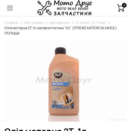
0
Головна
Олії та хімія
Моторні олії
2-тактні (2-Т олії)
Олія моторна 2T, 1л напівсинтетика “K2” (STROKE MOTOR OIL MIXOL)
ПОЛЬЩА