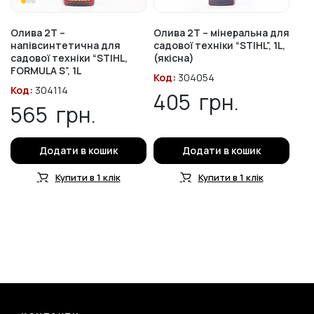
Олива 2T –
Олива 2T – мінеральна для
напівсинтетична для
садової техніки “STIHL”, 1L,
садової техніки “STIHL,
(якісна)
FORMULA S”, 1L
Код:
304054
Код:
304114
405
грн.
565
грн.
Додати в кошик
Додати в кошик
Купити в 1 клік
Купити в 1 клік