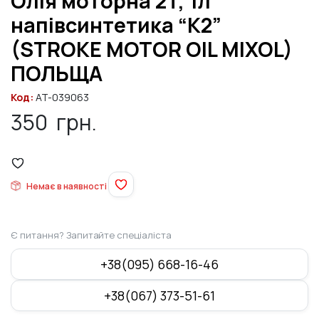
Олія моторна 2T, 1л
напівсинтетика “K2”
(STROKE MOTOR OIL MIXOL)
ПОЛЬЩА
Код:
AT-039063
350
грн.
Немає в наявності
Є питання? Запитайте спеціаліста
+38(095) 668-16-46
+38(067) 373-51-61