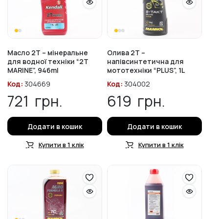
Масло 2T – мінеральне
Олива 2T –
для водної техніки “2T
напівсинтетична для
MARINE”, 946ml
мототехніки “PLUS”, 1L
Код:
304669
Код:
304002
721
грн.
619
грн.
Додати в кошик
Додати в кошик
Купити в 1 клік
Купити в 1 клік