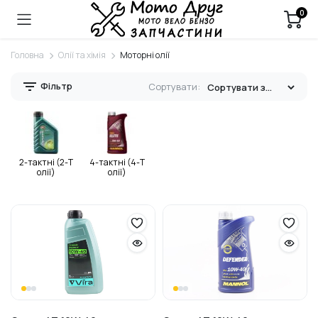
0
Головна
Олії та хімія
Моторні олії
Фільтр
Сортувати:
2-тактні (2-Т
4-тактні (4-Т
олії)
олії)