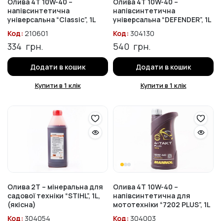
Олива 4T 10W-40 –
Олива 4T 10W-40 –
напівсинтетична
напівсинтетична
універсальна “Classic”, 1L
універсальна “DEFENDER”, 1L
Код:
210601
Код:
304130
334
грн.
540
грн.
Додати в кошик
Додати в кошик
Купити в 1 клік
Купити в 1 клік
Олива 2T – мінеральна для
Олива 4T 10W-40 –
садової техніки “STIHL”, 1L,
напівсинтетична для
(якісна)
мототехніки “7202 PLUS”, 1L
Код:
304054
Код:
304003