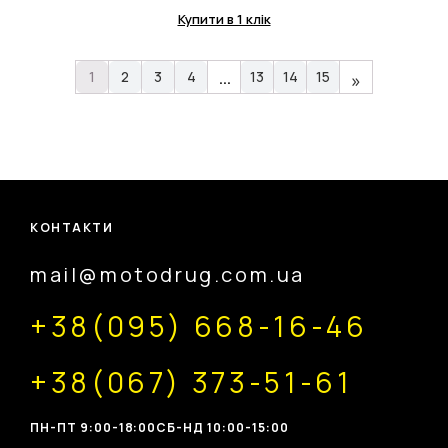
Купити в 1 клік
…
1
2
3
4
13
14
15
»
КОНТАКТИ
mail@motodrug.com.ua
+38(095) 668-16-46
+38(067) 373-51-61
ПН-ПТ 9:00-18:00
CБ-НД 10:00-15:00