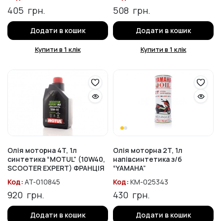
405
грн.
508
грн.
Додати в кошик
Додати в кошик
Купити в 1 клік
Купити в 1 клік
Олія моторна 4T, 1л
Олія моторна 2T, 1л
синтетика “MOTUL” (10W40,
напівсинтетика з/б
SCOOTER EXPERT) ФРАНЦІЯ
“YAMAHA”
Код:
AT-010845
Код:
KM-025343
920
грн.
430
грн.
Додати в кошик
Додати в кошик