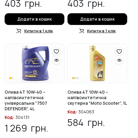
403
грн.
403
грн.
Додати в кошик
Додати в кошик
Купити в 1 клік
Купити в 1 клік
Олива 4T 10W-40 –
Олива 4T 10W-40 –
напівсинтетична
напівсинтетична
універсальна “7507
скутерна “Moto Scooter”, 1L
DEFENDER”, 4L
Код:
304063
Код:
304131
584
грн.
1 269
грн.