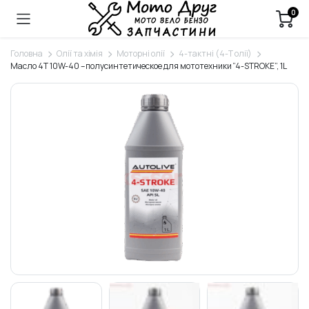
0
Головна
Олії та хімія
Моторні олії
4-тактні (4-Т олії)
Масло 4T 10W-40 – полусинтетическое для мототехники “4-STROKE”, 1L