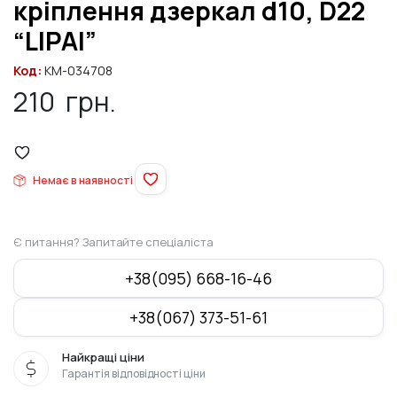
кріплення дзеркал d10, D22
“LIPAI”
Код:
KM-034708
210
грн.
Немає в наявності
Є питання? Запитайте спеціаліста
+38(095) 668-16-46
+38(067) 373-51-61
Найкращі ціни
Гарантія відповідності ціни