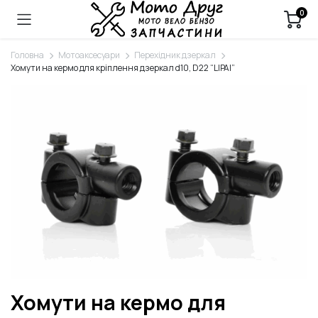
0
Головна
Мотоаксесуари
Перехідник дзеркал
Хомути на кермо для кріплення дзеркал d10, D22 “LIPAI”
Хомути на кермо для