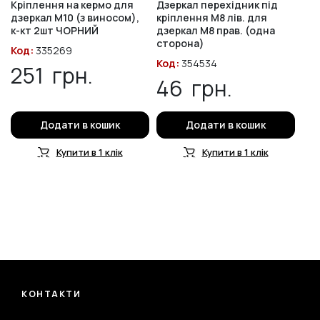
Кріплення на кермо для
Дзеркал перехідник під
дзеркал M10 (з виносом),
кріплення М8 лів. для
к-кт 2шт ЧОРНИЙ
дзеркал М8 прав. (одна
сторона)
Код:
335269
Код:
354534
251
грн.
46
грн.
Додати в кошик
Додати в кошик
Купити в 1 клік
Купити в 1 клік
КОНТАКТИ