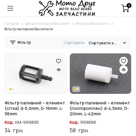
0
Головна
Запчастини для бензопил
Фільтри бензопили
Фільтр паливний бензопили
Фільтр
Сортувати:
Фільтр паливний – елемент
Фільтр паливний – елемент
(сітка) d-5,0mm, D-16mm, L-
(поліпропілен) d-4,5mm, D-
36mm
20mm, L-42mm
Код:
KM-999895
Код:
999896
34
грн.
58
грн.