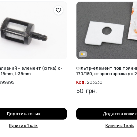
аливний – елемент (сітка) d-
Фільтр-елемент повітряни
-16mm, L-36mm
170/180, старого зразка до 
999895
Код:
203530
.
50
грн.
Додати в кошик
Додати в кошик
Купити в 1 клік
Купити в 1 клік