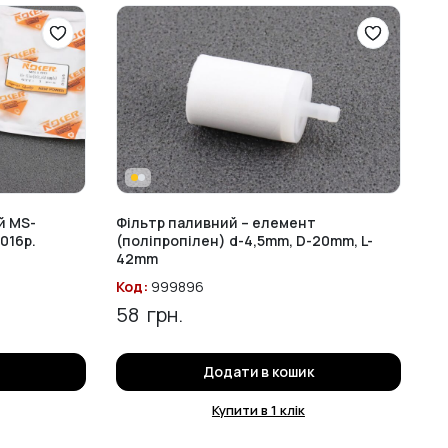
й MS-
Фільтр паливний – елемент
2016р.
(поліпропілен) d-4,5mm, D-20mm, L-
42mm
Код:
999896
58
грн.
Додати в кошик
Купити в 1 клік