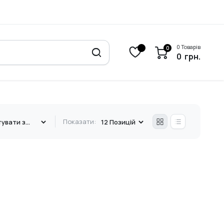
0 Товарів
0
0
грн.
Показати: