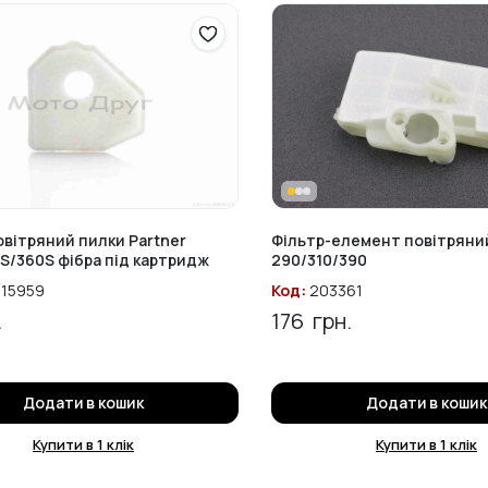
овітряний пилки Partner
Фільтр-елемент повітряни
S/360S фібра під картридж
290/310/390
15959
Код:
203361
.
176
грн.
Додати в кошик
Додати в кошик
Купити в 1 клік
Купити в 1 клік