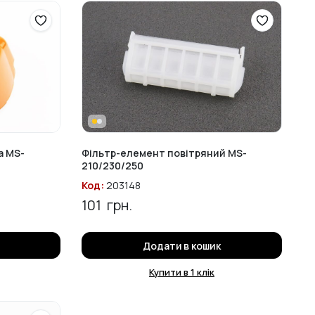
а MS-
Фільтр-елемент повітряний MS-
210/230/250
Код:
203148
101
грн.
Додати в кошик
Купити в 1 клік