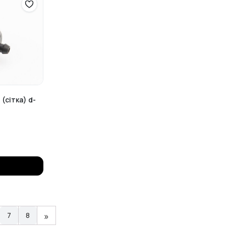
(сітка) d-
»
7
8