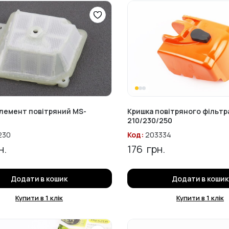
лемент повітряний MS-
Кришка повітряного фільтр
210/230/250
230
Код:
203334
н.
176
грн.
Додати в кошик
Додати в кошик
Купити в 1 клік
Купити в 1 клік