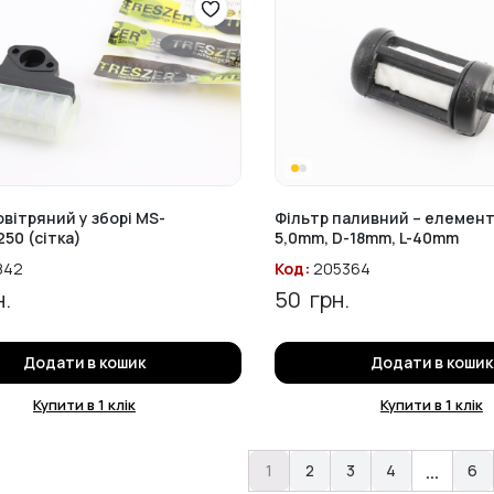
овітряний у зборі MS-
Фільтр паливний – елемент 
250 (сітка)
5,0mm, D-18mm, L-40mm
842
Код:
205364
.
50
грн.
Додати в кошик
Додати в кошик
Купити в 1 клік
Купити в 1 клік
…
1
2
3
4
6