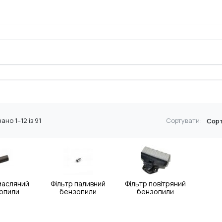
Відсортовано
ано 1–12 із 91
Сортувати:
за
популярністю
масляний
Фільтр паливний
Фільтр повітряний
опили
бензопили
бензопили