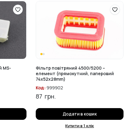
й MS-
Фільтр повітряний 4500/5200 –
елемент (прямокутний, паперовий
74x52x28mm)
Код:
999902
87
грн.
Додати в кошик
Купити в 1 клік