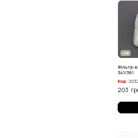
Фільтр-е
341/361
Код:
203
203
гр