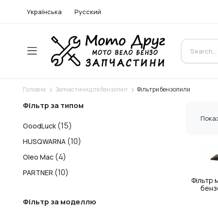
Українська
Русский
Головна
Запчастини для бензопил
Фільтри бензопили
Фільтр за типом
Показ
(15)
GoodLuck
(10)
HUSQWARNA
(4)
Oleo Mac
(10)
PARTNER
Фільтр 
бенз
Фільтр за моделлю