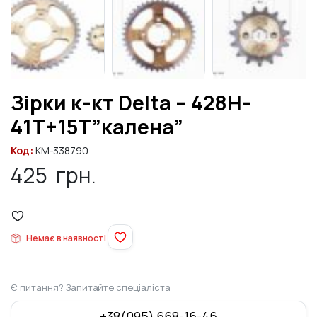
Зірки к-кт Delta – 428H-
41T+15T”калена”
Код:
KM-338790
425
грн.
Немає в наявності
Є питання? Запитайте спеціаліста
+38(095) 668-16-46