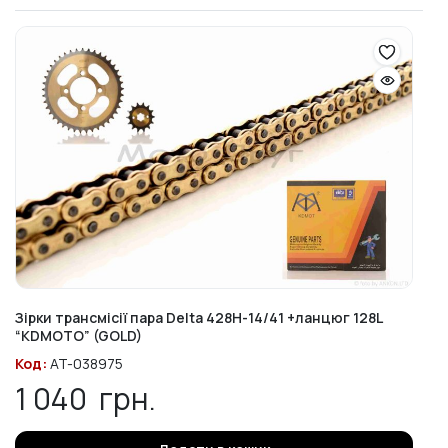
Зірки трансмісії пара Delta 428H-14/41 +ланцюг 128L
“KDMOTO” (GOLD)
Код:
AT-038975
1 040
грн.