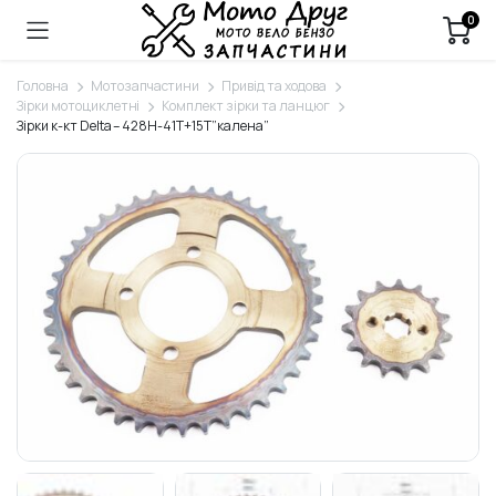
0
Головна
Мотозапчастини
Привід та ходова
Зірки мотоциклетні
Комплект зірки та ланцюг
Зірки к-кт Delta – 428H-41T+15T”калена”