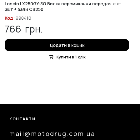
Loncin LX250GY-3G Вилка перемикання передач к-кт
3шт + вали СВ250
Код:
998410
766
грн.
Додати в кошик
Купити в 1 клік
КОНТАКТИ
mail@motodrug.com.ua