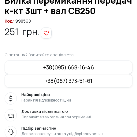
Вилка перемикання передач
к-кт 3шт + вал СВ250
Код:
998598
251
грн.
Є питання? Запитайте спеціаліста
+38(095) 668-16-46
+38(067) 373-51-61
Найкращі ціни
Гарантія відповідності ціни
Доставка післяплатою
Оплачуйте замовлення при отриманні
Підбір запчастин
Допомога консультанта у підборі запчастин