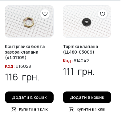
Контргайка болта
Тарілка клапана
зазора клапана
(LL480-03009)
(41.01.109)
Код:
614042
Код:
616028
111
грн.
116
грн.
Додати в кошик
Додати в кошик
Купити в 1 клік
Купити в 1 клік