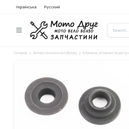
Українська
Русский
Головна
Запчастини для мотоблоку
Клапани, штовхачі та шатун