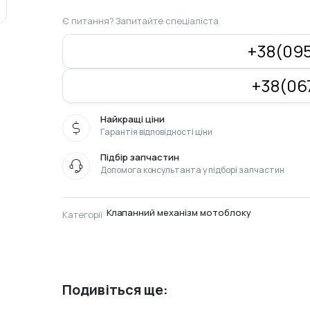
Є питання? Запитайте спеціаліста
+38(095
+38(067
Найкращі ціни
Гарантія відповідності ціни
Підбір запчастин
Допомога консультанта у підборі запчастин
Клапанний механізм мотоблоку
Категорії
Подивіться ще: