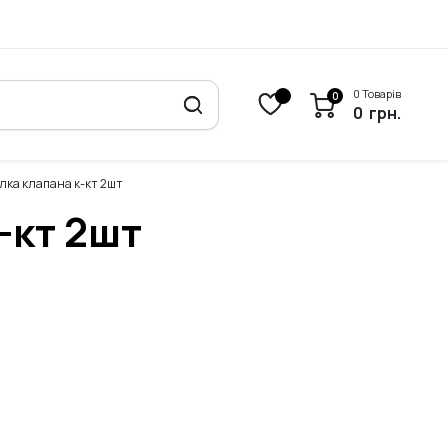
0 Товарів
0
0
грн.
ілка клапана к-кт 2шт
-кт 2шт