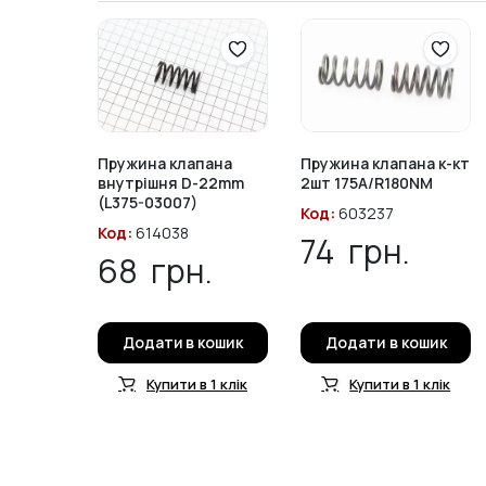
Пружина клапана
Пружина клапана к-кт
внутрішня D-22mm
2шт 175A/R180NM
(L375-03007)
Код:
603237
Код:
614038
74
грн.
68
грн.
Додати в кошик
Додати в кошик
Купити в 1 клік
Купити в 1 клік