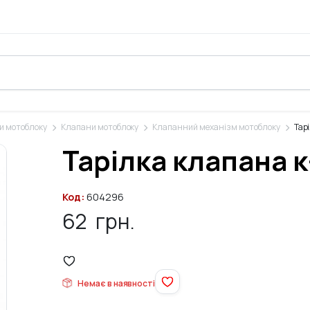
и мотоблоку
Клапани мотоблоку
Клапанний механізм мотоблоку
Тар
Тарілка клапана к
Код:
604296
62
грн.
Немає в наявності