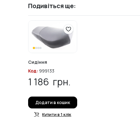
Подивіться ще:
Сидіння
Код:
999133
1 186
грн.
Додати в кошик
Купити в 1 клік