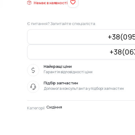
Немає в наявності
Є питання? Запитайте спеціаліста
+38(095
+38(067
Найкращі ціни
Гарантія відповідності ціни
Підбір запчастин
Допомога консультанта у підборі запчастин
Сидіння
Категорії