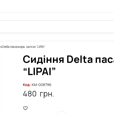
 Delta пасажира, залізо “LIPAI”
Сидіння Delta пас
“LIPAI”
Код:
KM-008796
480
грн.