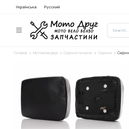
Українська
Русский
Головна
Мотоаксесуари
Сидіння та чохли
Сидіння
Сидіння