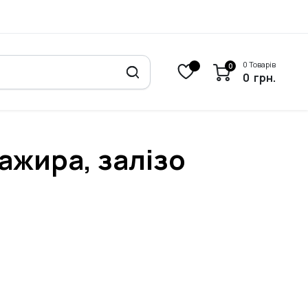
0 Товарів
0
0
грн.
ажира, залізо