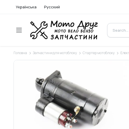
Українська
Русский
Головна
Запчастини для мотоблоку
Стартер мотоблоку
Елек