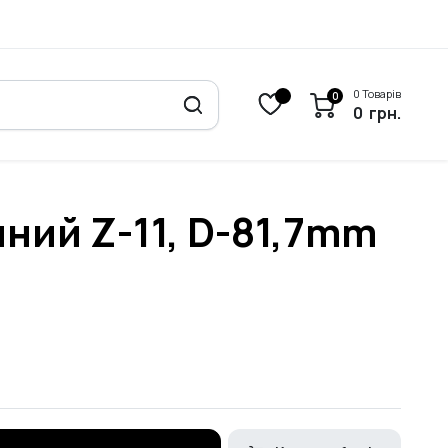
0 Товарів
0
0
грн.
ний Z-11, D-81,7mm