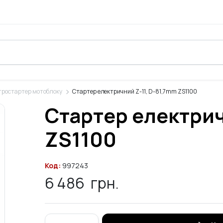
тростартер мотоблоку
Стартер електричний Z-11, D-81,7mm ZS1100
Стартер електрич
ZS1100
Код:
997243
6 486
грн.
Стартер