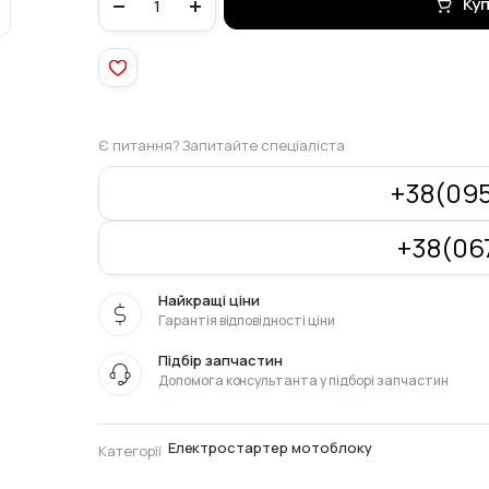
Ку
електричний
Z-
11,
D-
81,7mm
ZS1100
quantity
Є питання? Запитайте спеціаліста
+38(095
+38(067
Найкращі ціни
Гарантія відповідності ціни
Підбір запчастин
Допомога консультанта у підборі запчастин
Електростартер мотоблоку
Категорії