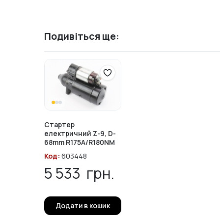
Подивіться ще:
Стартер
електричний Z-9, D-
68mm R175A/R180NM
Код:
603448
5 533
грн.
Додати в кошик